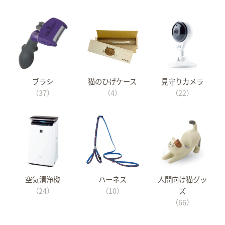
ブラシ
猫のひげケース
見守りカメラ
（37）
（4）
（22）
空気清浄機
ハーネス
人間向け猫グッ
（24）
（10）
ズ
（66）