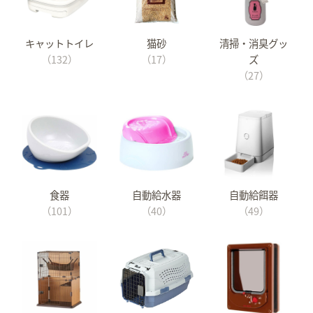
キャットトイレ
猫砂
清掃・消臭グッ
（132）
（17）
ズ
（27）
食器
自動給水器
自動給餌器
（101）
（40）
（49）