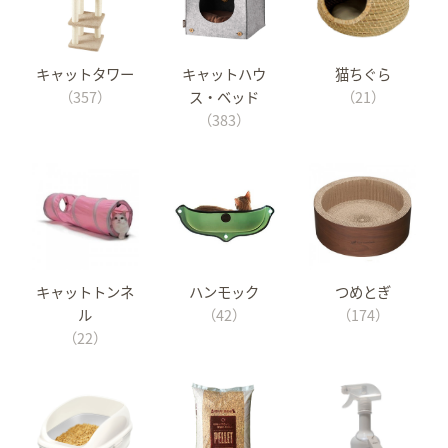
キャットタワー
キャットハウ
猫ちぐら
（357）
ス・ベッド
（21）
（383）
キャットトンネ
ハンモック
つめとぎ
ル
（42）
（174）
（22）