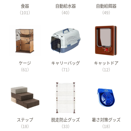
食器
自動給水器
自動給餌器
（101）
（40）
（49）
ケージ
キャリーバッグ
キャットドア
（61）
（71）
（12）
ステップ
脱走防止グッズ
暑さ対策グッズ
（18）
（33）
（18）