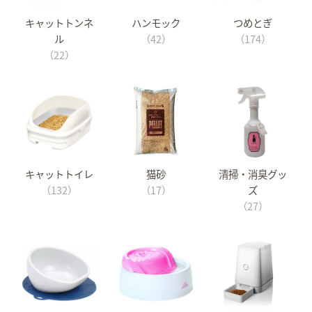
キャットトンネ
ハンモック
つめとぎ
ル
（42）
（174）
（22）
キャットトイレ
猫砂
清掃・消臭グッ
（132）
（17）
ズ
（27）