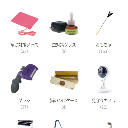
寒さ対策グッズ
虫対策グッズ
おもちゃ
（33）
（8）
（163）
ブラシ
猫のひげケース
見守りカメラ
（37）
（4）
（22）