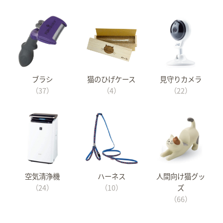
ブラシ
猫のひげケース
見守りカメラ
（37）
（4）
（22）
空気清浄機
ハーネス
人間向け猫グッ
（24）
（10）
ズ
（66）