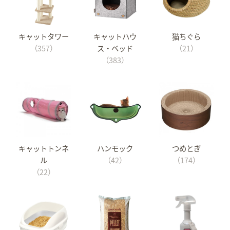
キャットタワー
キャットハウ
猫ちぐら
（357）
ス・ベッド
（21）
（383）
キャットトンネ
ハンモック
つめとぎ
ル
（42）
（174）
（22）