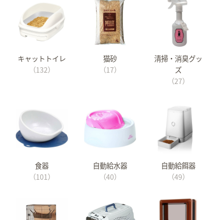
キャットトイレ
猫砂
清掃・消臭グッ
（132）
（17）
ズ
（27）
食器
自動給水器
自動給餌器
（101）
（40）
（49）