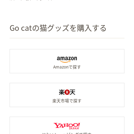
Go catの猫グッズを購入する
Am
楽天
Ya