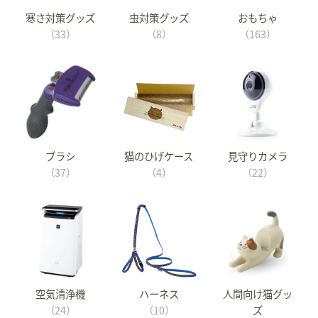
寒さ対策グッズ
虫対策グッズ
おもちゃ
（33）
（8）
（163）
ブラシ
猫のひげケース
見守りカメラ
（37）
（4）
（22）
空気清浄機
ハーネス
人間向け猫グッ
（24）
（10）
ズ