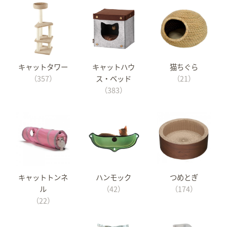
キャットタワー
キャットハウ
猫ちぐら
（357）
ス・ベッド
（21）
（383）
キャットトンネ
ハンモック
つめとぎ
ル
（42）
（174）
（22）