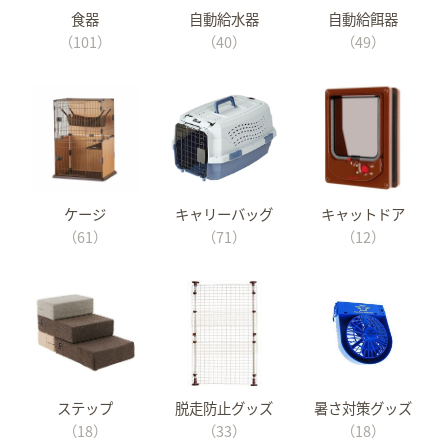
食器
自動給水器
自動給餌器
（101）
（40）
（49）
ケージ
キャリーバッグ
キャットドア
（61）
（71）
（12）
ステップ
脱走防止グッズ
暑さ対策グッズ
（18）
（33）
（18）