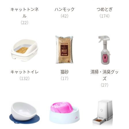
キャットトンネ
ハンモック
つめとぎ
ル
（42）
（174）
（22）
キャットトイレ
猫砂
清掃・消臭グッ
（132）
（17）
ズ
（27）