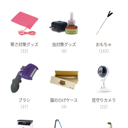
寒さ対策グッズ
虫対策グッズ
おもちゃ
（33）
（8）
（163）
ブラシ
猫のひげケース
見守りカメラ
（37）
（4）
（22）