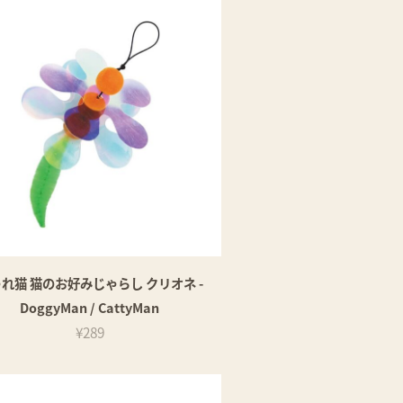
れ猫 猫のお好みじゃらし クリオネ -
DoggyMan / CattyMan
¥289