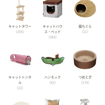
キャットタワー
キャットハウ
猫ちぐら
（356）
ス・ベッド
（21）
（383）
キャットトンネ
ハンモック
つめとぎ
ル
（42）
（174）
（22）