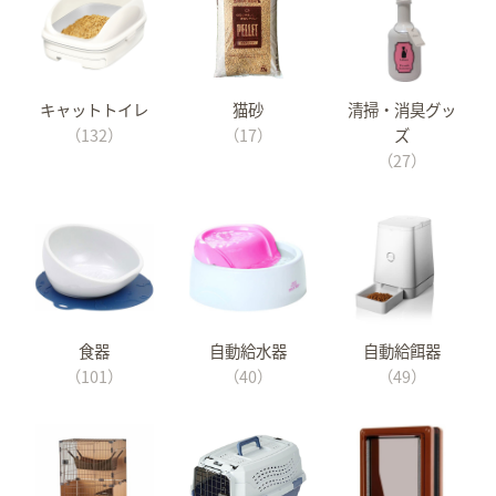
キャットトイレ
猫砂
清掃・消臭グッ
（132）
（17）
ズ
（27）
食器
自動給水器
自動給餌器
（101）
（40）
（49）