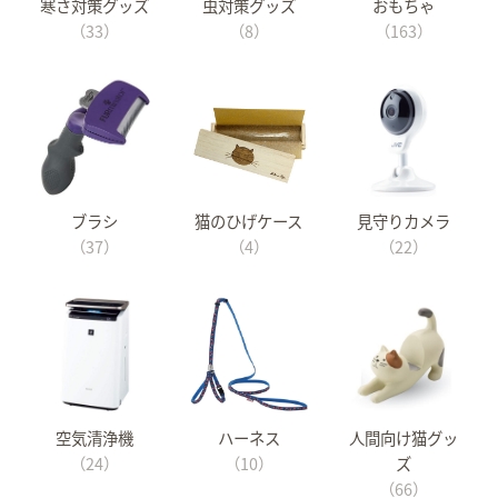
寒さ対策グッズ
虫対策グッズ
おもちゃ
（33）
（8）
（163）
ブラシ
猫のひげケース
見守りカメラ
（37）
（4）
（22）
空気清浄機
ハーネス
人間向け猫グッ
（24）
（10）
ズ
（66）