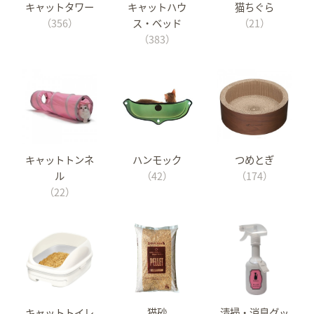
キャットタワー
キャットハウ
猫ちぐら
（356）
ス・ベッド
（21）
（383）
キャットトンネ
ハンモック
つめとぎ
ル
（42）
（174）
（22）
キャットトイレ
猫砂
清掃・消臭グッ