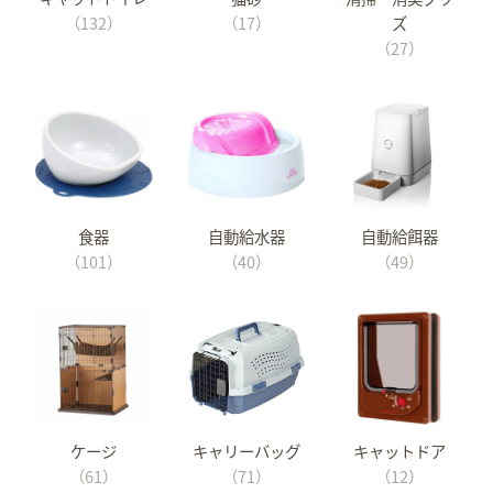
（132）
（17）
ズ
（27）
食器
自動給水器
自動給餌器
（101）
（40）
（49）
ケージ
キャリーバッグ
キャットドア
（61）
（71）
（12）