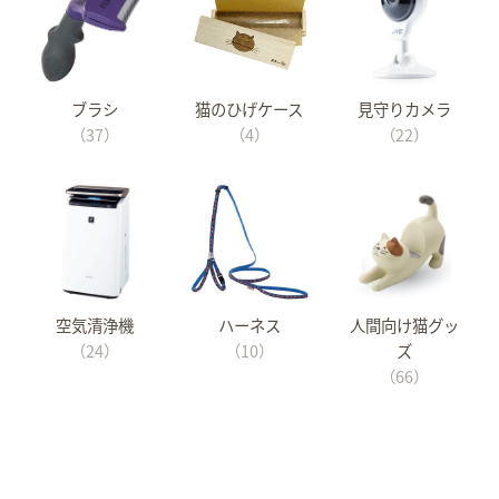
ブラシ
猫のひげケース
見守りカメラ
（37）
（4）
（22）
空気清浄機
ハーネス
人間向け猫グッ
（24）
（10）
ズ
（66）