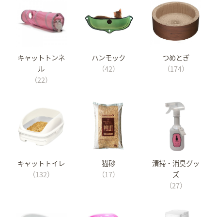
キャットトンネ
ハンモック
つめとぎ
ル
（42）
（174）
（22）
キャットトイレ
猫砂
清掃・消臭グッ
（132）
（17）
ズ
（27）