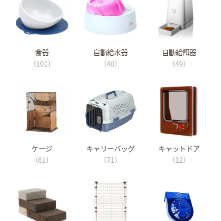
食器
自動給水器
自動給餌器
（101）
（40）
（49）
ケージ
キャリーバッグ
キャットドア
（61）
（71）
（12）