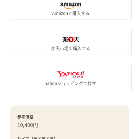
A
楽
Y
参考価格
10,400円
サイズ（幅×奥×高）