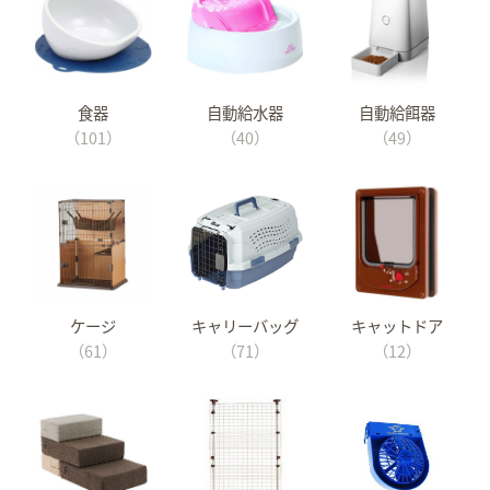
食器
自動給水器
自動給餌器
（101）
（40）
（49）
ケージ
キャリーバッグ
キャットドア
（61）
（71）
（12）