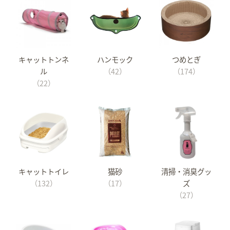
キャットトンネ
ハンモック
つめとぎ
ル
（42）
（174）
（22）
キャットトイレ
猫砂
清掃・消臭グッ
（132）
（17）
ズ
（27）