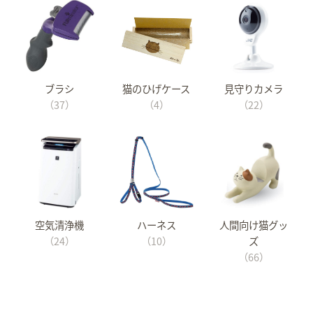
ブラシ
猫のひげケース
見守りカメラ
（37）
（4）
（22）
空気清浄機
ハーネス
人間向け猫グッ
（24）
（10）
ズ
（66）