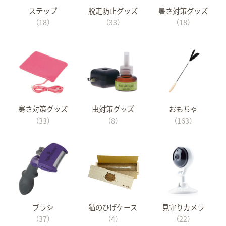
ステップ
脱走防止グッズ
暑さ対策グッズ
（18）
（33）
（18）
寒さ対策グッズ
虫対策グッズ
おもちゃ
（33）
（8）
（163）
ブラシ
猫のひげケース
見守りカメラ
（37）
（4）
（22）