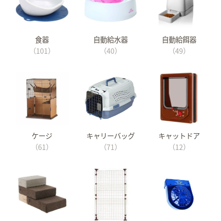
食器
自動給水器
自動給餌器
（101）
（40）
（49）
ケージ
キャリーバッグ
キャットドア
（61）
（71）
（12）