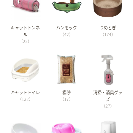
キャットトンネ
ハンモック
つめとぎ
ル
（42）
（174）
（22）
キャットトイレ
猫砂
清掃・消臭グッ
（132）
（17）
ズ
（27）