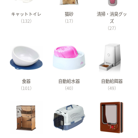
キャットトイレ
猫砂
清掃・消臭グッ
（132）
（17）
ズ
（27）
食器
自動給水器
自動給餌器
（101）
（40）
（49）