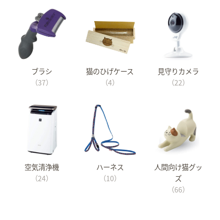
ブラシ
猫のひげケース
見守りカメラ
（37）
（4）
（22）
空気清浄機
ハーネス
人間向け猫グッ
（24）
（10）
ズ
（66）