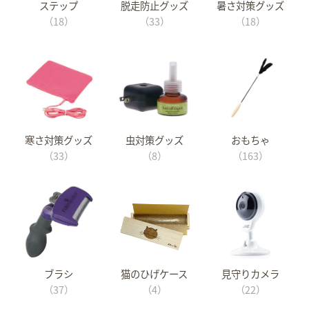
ステップ
脱走防止グッズ
暑さ対策グッズ
（18）
（33）
（18）
寒さ対策グッズ
虫対策グッズ
おもちゃ
（33）
（8）
（163）
ブラシ
猫のひげケース
見守りカメラ
（37）
（4）
（22）