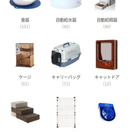
食器
自動給水器
自動給餌器
（101）
（40）
（49）
ケージ
キャリーバッグ
キャットドア
（61）
（71）
（12）