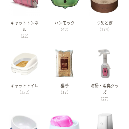
キャットトンネ
ハンモック
つめとぎ
ル
（42）
（174）
（22）
キャットトイレ
猫砂
清掃・消臭グッ
（132）
（17）
ズ
（27）