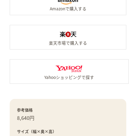
楽
Y
参考価格
8,640円
サイズ（幅×奥×高）