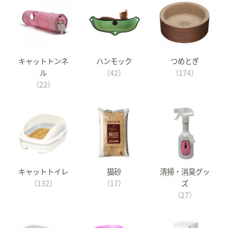
キャットトンネ
ハンモック
つめとぎ
ル
（42）
（174）
（22）
キャットトイレ
猫砂
清掃・消臭グッ
（132）
（17）
ズ
（27）