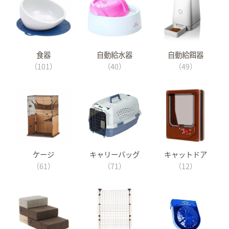
食器
自動給水器
自動給餌器
（101）
（40）
（49）
ケージ
キャリーバッグ
キャットドア
（61）
（71）
（12）