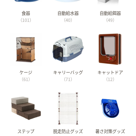
食器
自動給水器
自動給餌器
（101）
（40）
（49）
ケージ
キャリーバッグ
キャットドア
（61）
（71）
（12）
ステップ
脱走防止グッズ
暑さ対策グッズ