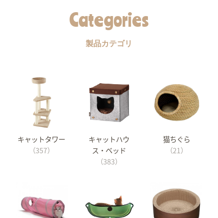
Categories
製品カテゴリ
キャットタワー
キャットハウ
猫ちぐら
（357）
ス・ベッド
（21）
（383）