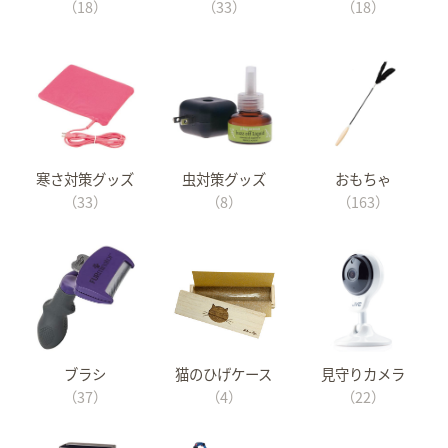
（18）
（33）
（18）
寒さ対策グッズ
虫対策グッズ
おもちゃ
（33）
（8）
（163）
ブラシ
猫のひげケース
見守りカメラ
（37）
（4）
（22）