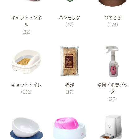
キャットトンネ
ハンモック
つめとぎ
ル
（42）
（174）
（22）
キャットトイレ
猫砂
清掃・消臭グッ
（132）
（17）
ズ
（27）