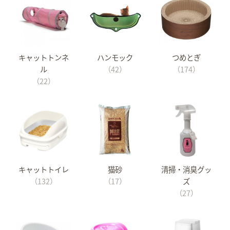
キャットトンネ
ハンモック
つめとぎ
ル
（42）
（174）
（22）
キャットトイレ
猫砂
清掃・消臭グッ
（132）
（17）
ズ
（27）