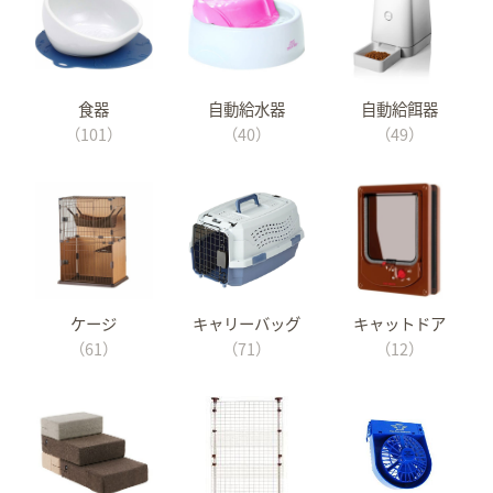
食器
自動給水器
自動給餌器
（101）
（40）
（49）
ケージ
キャリーバッグ
キャットドア
（61）
（71）
（12）