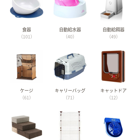
食器
自動給水器
自動給餌器
（101）
（40）
（49）
ケージ
キャリーバッグ
キャットドア
（61）
（71）
（12）