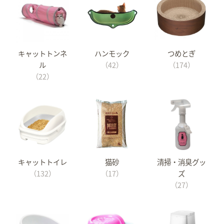
キャットトンネ
ハンモック
つめとぎ
ル
（42）
（174）
（22）
キャットトイレ
猫砂
清掃・消臭グッ
（132）
（17）
ズ
（27）