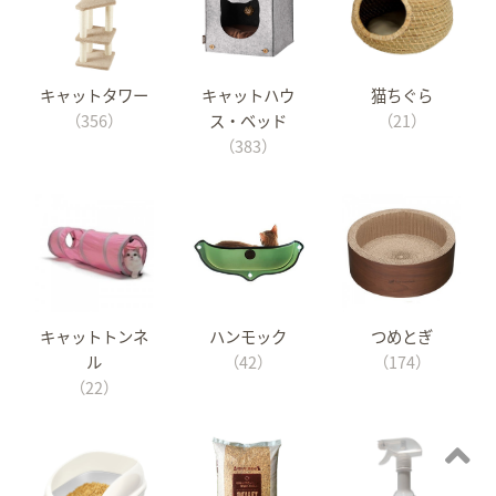
キャットタワー
キャットハウ
猫ちぐら
（356）
ス・ベッド
（21）
（383）
キャットトンネ
ハンモック
つめとぎ
ル
（42）
（174）
（22）