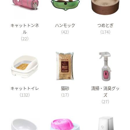
キャットトンネ
ハンモック
つめとぎ
ル
（42）
（174）
（22）
キャットトイレ
猫砂
清掃・消臭グッ
（132）
（17）
ズ
（27）