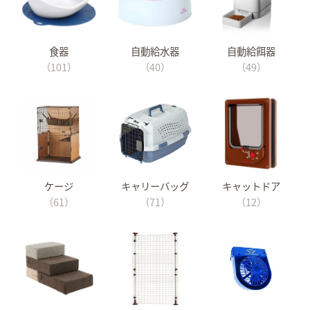
食器
自動給水器
自動給餌器
（101）
（40）
（49）
ケージ
キャリーバッグ
キャットドア
（61）
（71）
（12）