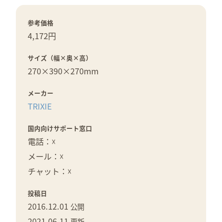
参考価格
4,172円
サイズ（幅×奥×高）
270×
390×
270mm
メーカー
TRIXIE
国内向けサポート窓口
電話：☓
メール：☓
チャット：☓
投稿日
2016.12.01
公開
2021.06.11
更新