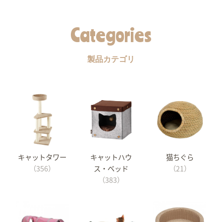
Categories
製品カテゴリ
キャットタワー
キャットハウ
猫ちぐら
（356）
ス・ベッド
（21）
（383）