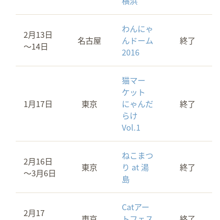
横浜
わんにゃ
2月13日
名古屋
んドーム
終了
～14日
2016
猫マー
ケット
1月17日
東京
にゃんだ
終了
らけ
Vol.1
ねこまつ
2月16日
東京
り at 湯
終了
～3月6日
島
Catアー
2月17
東京
トフェス
終了