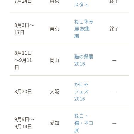
7月24日
東京
終了
スタ 3
ねこ休み
8月3日～
東京
展 総集
終了
17日
編
8月11日
猫の祭展
～9月11
岡山
—
2016
日
かにゃ
8月20日
大阪
フェス
—
2016
ねこ・
9月9日～
愛知
猫・ネコ
—
9月14日
展