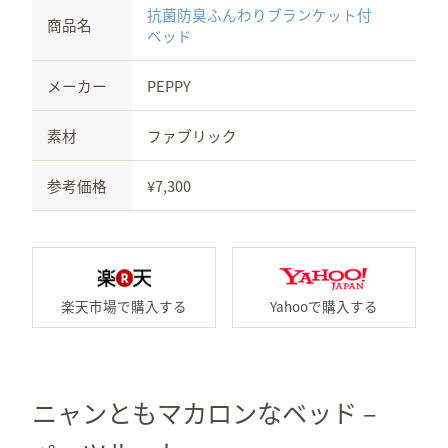
抗菌防臭ふんわりブランケット付
商品名
ベッド
メーカー
PEPPY
素材
ファブリック
参考価格
¥7,300
楽天市場で「抗菌防臭ふん
Y
ニャンともマカロンなベッド –