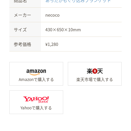
商品名
あったかもぐり込みブランケット
メーカー
necoco
サイズ
430×650×10mm
参考価格
¥1,280
Amazonで「あったかも
楽
Yahooで「あったかもぐり