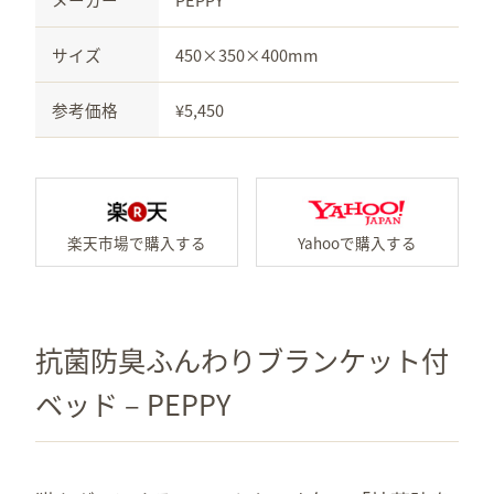
サイズ
450×350×400mm
参考価格
¥5,450
楽天市場で「抗菌防臭ふん
Y
抗菌防臭ふんわりブランケット付
ベッド – PEPPY