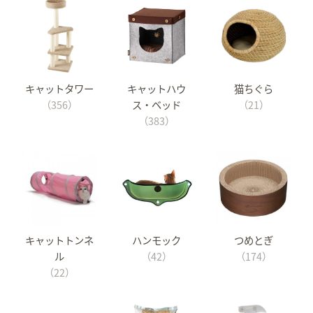
キャットタワー
キャットハウ
猫ちぐら
（356）
ス・ベッド
（21）
（383）
キャットトンネ
ハンモック
つめとぎ
ル
（42）
（174）
（22）