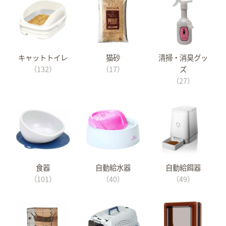
キャットトイレ
猫砂
清掃・消臭グッ
（132）
（17）
ズ
（27）
食器
自動給水器
自動給餌器
（101）
（40）
（49）