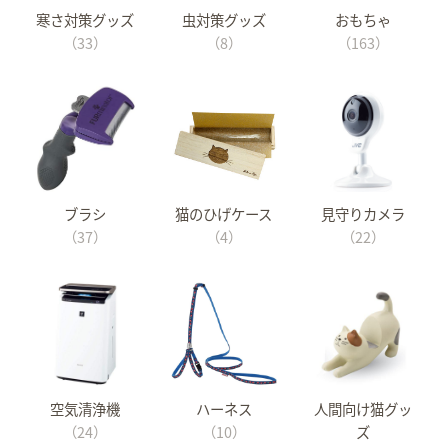
寒さ対策グッズ
虫対策グッズ
おもちゃ
（33）
（8）
（163）
ブラシ
猫のひげケース
見守りカメラ
（37）
（4）
（22）
空気清浄機
ハーネス
人間向け猫グッ
（24）
（10）
ズ