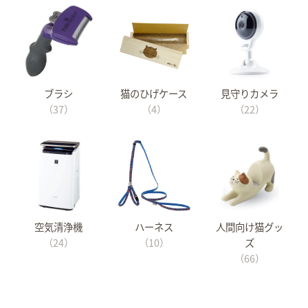
ブラシ
猫のひげケース
見守りカメラ
（37）
（4）
（22）
空気清浄機
ハーネス
人間向け猫グッ
（24）
（10）
ズ
（66）