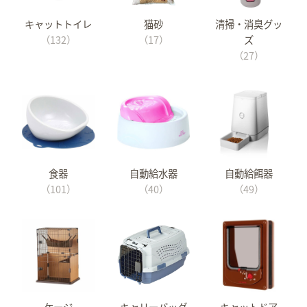
キャットトイレ
猫砂
清掃・消臭グッ
（132）
（17）
ズ
（27）
食器
自動給水器
自動給餌器
（101）
（40）
（49）
ケージ
キャリーバッグ
キャットドア