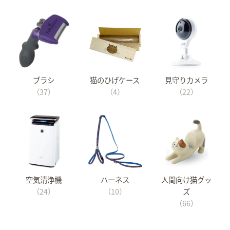
ブラシ
猫のひげケース
見守りカメラ
（37）
（4）
（22）
空気清浄機
ハーネス
人間向け猫グッ
（24）
（10）
ズ
（66）