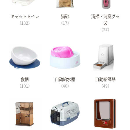
キャットトイレ
猫砂
清掃・消臭グッ
（132）
（17）
ズ
（27）
食器
自動給水器
自動給餌器
（101）
（40）
（49）