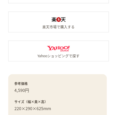
楽
Y
参考価格
4,590円
サイズ（幅×奥×高）
220×
290×
625mm