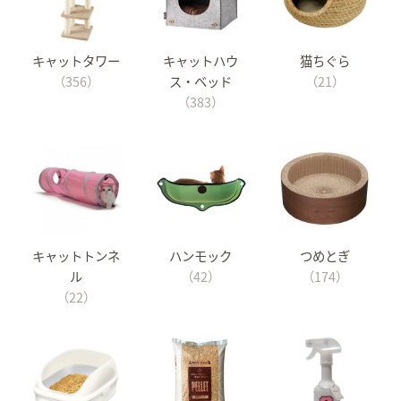
キャットタワー
キャットハウ
猫ちぐら
（356）
ス・ベッド
（21）
（383）
キャットトンネ
ハンモック
つめとぎ
ル
（42）
（174）
（22）