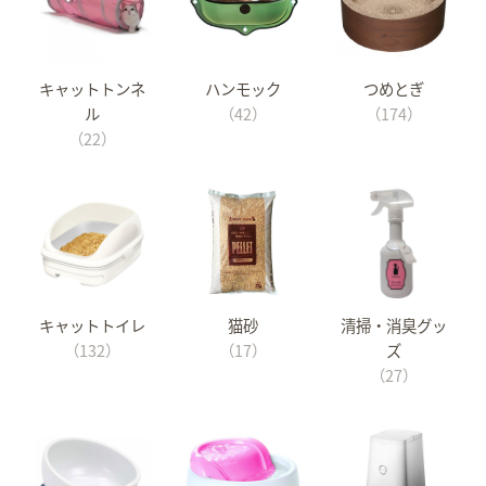
キャットトンネ
ハンモック
つめとぎ
ル
（42）
（174）
（22）
キャットトイレ
猫砂
清掃・消臭グッ
（132）
（17）
ズ
（27）