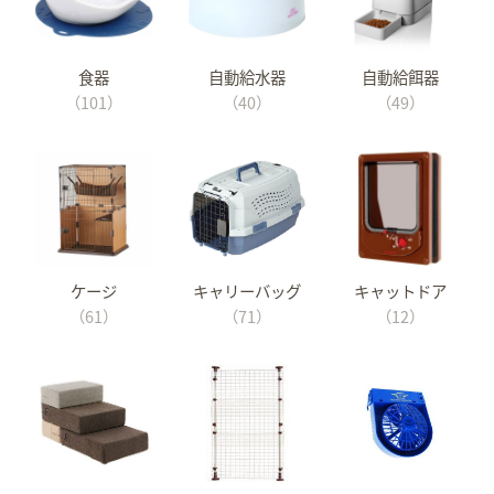
食器
自動給水器
自動給餌器
（101）
（40）
（49）
ケージ
キャリーバッグ
キャットドア
（61）
（71）
（12）