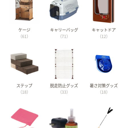
ケージ
キャリーバッグ
キャットドア
（61）
（71）
（12）
ステップ
脱走防止グッズ
暑さ対策グッズ
（18）
（33）
（18）