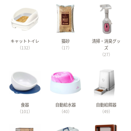
キャットトイレ
猫砂
清掃・消臭グッ
（132）
（17）
ズ
（27）
食器
自動給水器
自動給餌器
（101）
（40）
（49）