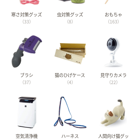
寒さ対策グッズ
虫対策グッズ
おもちゃ
（33）
（8）
（163）
ブラシ
猫のひげケース
見守りカメラ
（37）
（4）
（22）
空気清浄機
ハーネス
人間向け猫グッ