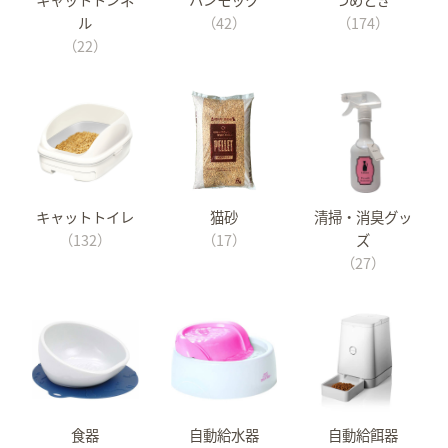
ル
（42）
（174）
（22）
キャットトイレ
猫砂
清掃・消臭グッ
（132）
（17）
ズ
（27）
食器
自動給水器
自動給餌器