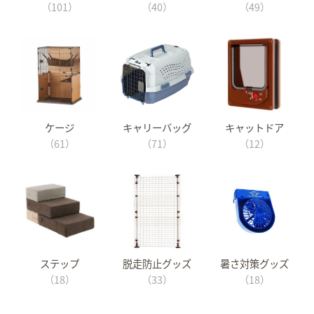
（101）
（40）
（49）
ケージ
キャリーバッグ
キャットドア
（61）
（71）
（12）
ステップ
脱走防止グッズ
暑さ対策グッズ
（18）
（33）
（18）