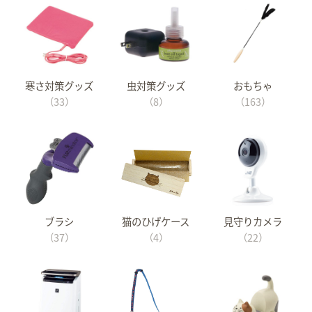
寒さ対策グッズ
虫対策グッズ
おもちゃ
（33）
（8）
（163）
ブラシ
猫のひげケース
見守りカメラ
（37）
（4）
（22）