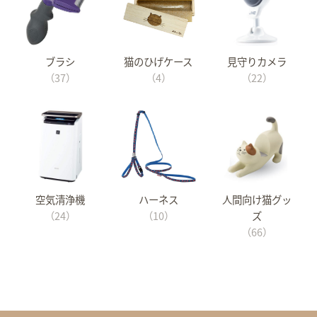
ブラシ
猫のひげケース
見守りカメラ
（37）
（4）
（22）
空気清浄機
ハーネス
人間向け猫グッ
（24）
（10）
ズ
（66）