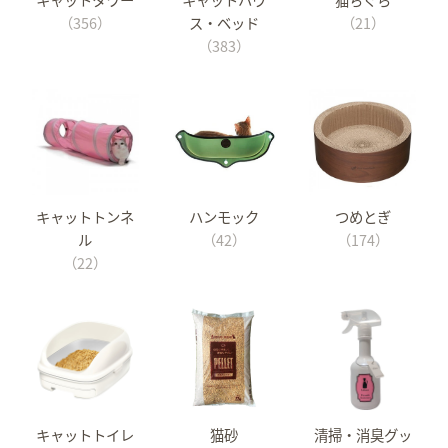
（356）
ス・ベッド
（21）
（383）
キャットトンネ
ハンモック
つめとぎ
ル
（42）
（174）
（22）
キャットトイレ
猫砂
清掃・消臭グッ