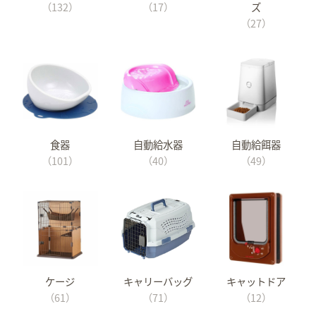
（132）
（17）
ズ
（27）
食器
自動給水器
自動給餌器
（101）
（40）
（49）
ケージ
キャリーバッグ
キャットドア
（61）
（71）
（12）