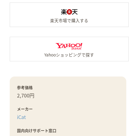
楽
Y
参考価格
2,700円
メーカー
iCat
国内向けサポート窓口