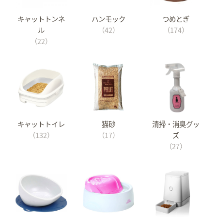
キャットトンネ
ハンモック
つめとぎ
ル
（42）
（174）
（22）
キャットトイレ
猫砂
清掃・消臭グッ
（132）
（17）
ズ
（27）