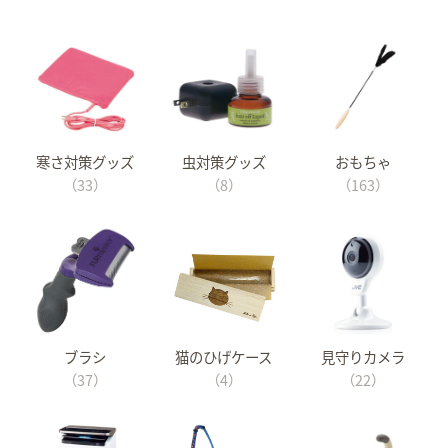
寒さ対策グッズ
虫対策グッズ
おもちゃ
（33）
（8）
（163）
ブラシ
猫のひげケース
見守りカメラ
（37）
（4）
（22）