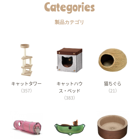
Categories
製品カテゴリ
キャットタワー
キャットハウ
猫ちぐら
（357）
ス・ベッド
（21）
（383）