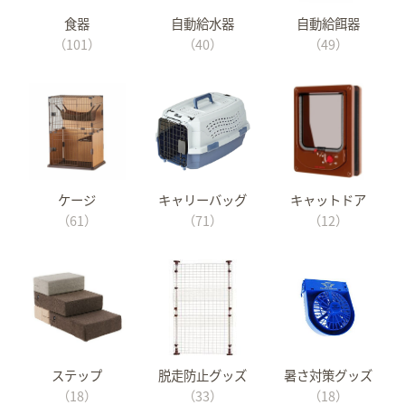
食器
自動給水器
自動給餌器
（101）
（40）
（49）
ケージ
キャリーバッグ
キャットドア
（61）
（71）
（12）
ステップ
脱走防止グッズ
暑さ対策グッズ
（18）
（33）
（18）