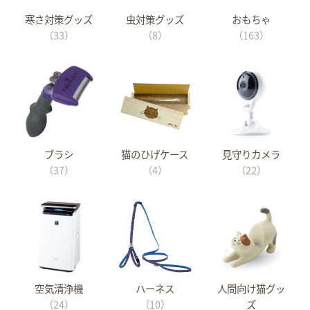
寒さ対策グッズ
虫対策グッズ
おもちゃ
（33）
（8）
（163）
ブラシ
猫のひげケース
見守りカメラ
（37）
（4）
（22）
空気清浄機
ハーネス
人間向け猫グッ
（24）
（10）
ズ