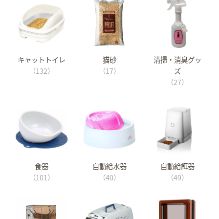
キャットトイレ
猫砂
清掃・消臭グッ
（132）
（17）
ズ
（27）
食器
自動給水器
自動給餌器
（101）
（40）
（49）