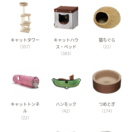
キャットタワー
キャットハウ
猫ちぐら
（357）
ス・ベッド
（21）
（383）
キャットトンネ
ハンモック
つめとぎ
ル
（42）
（174）
（22）