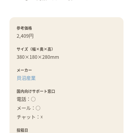
参考価格
2,409円
サイズ（幅×奥×高）
380×
180×
280mm
メーカー
貝沼産業
国内向けサポート窓口
電話：○
メール：○
チャット：☓
投稿日