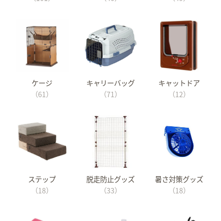
ケージ
キャリーバッグ
キャットドア
（61）
（71）
（12）
ステップ
脱走防止グッズ
暑さ対策グッズ
（18）
（33）
（18）