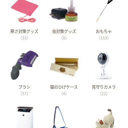
寒さ対策グッズ
虫対策グッズ
おもちゃ
（33）
（8）
（163）
ブラシ
猫のひげケース
見守りカメラ
（37）
（4）
（22）