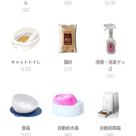
ル
（42）
（174）
（22）
キャットトイレ
猫砂
清掃・消臭グッ
（132）
（17）
ズ
（27）
食器
自動給水器
自動給餌器
（101）
（40）
（49）