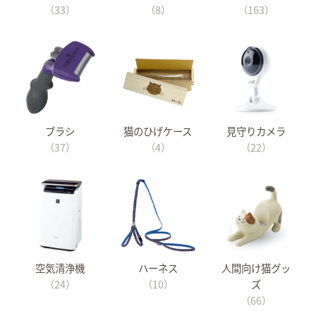
（33）
（8）
（163）
ブラシ
猫のひげケース
見守りカメラ
（37）
（4）
（22）
空気清浄機
ハーネス
人間向け猫グッ
（24）
（10）
ズ
（66）