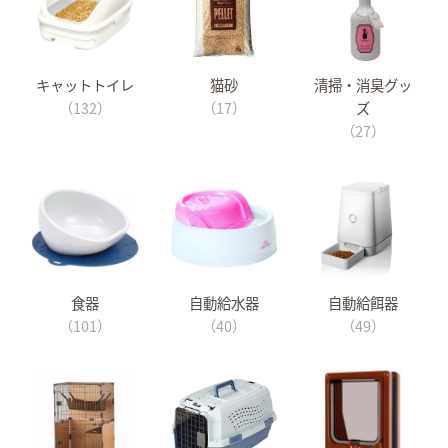
キャットトイレ
猫砂
清掃・消臭グッ
（132）
（17）
ズ
（27）
食器
自動給水器
自動給餌器
（101）
（40）
（49）