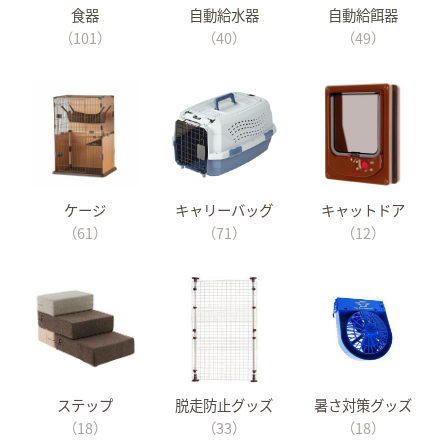
食器
自動給水器
自動給餌器
（101）
（40）
（49）
ケージ
キャリーバッグ
キャットドア
（61）
（71）
（12）
ステップ
脱走防止グッズ
暑さ対策グッズ
（18）
（33）
（18）