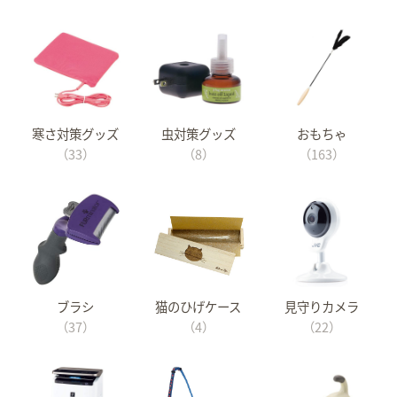
寒さ対策グッズ
虫対策グッズ
おもちゃ
（33）
（8）
（163）
ブラシ
猫のひげケース
見守りカメラ
（37）
（4）
（22）