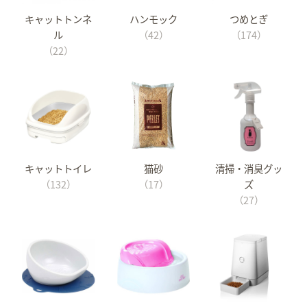
キャットトンネ
ハンモック
つめとぎ
ル
（42）
（174）
（22）
キャットトイレ
猫砂
清掃・消臭グッ
（132）
（17）
ズ
（27）