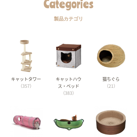
Categories
製品カテゴリ
キャットタワー
キャットハウ
猫ちぐら
（357）
ス・ベッド
（21）
（383）