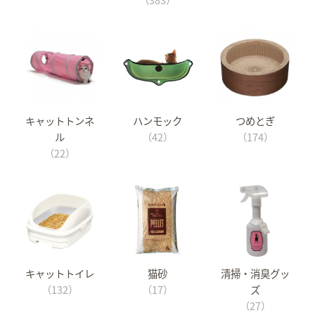
キャットトンネ
ハンモック
つめとぎ
ル
（42）
（174）
（22）
キャットトイレ
猫砂
清掃・消臭グッ
（132）
（17）
ズ
（27）