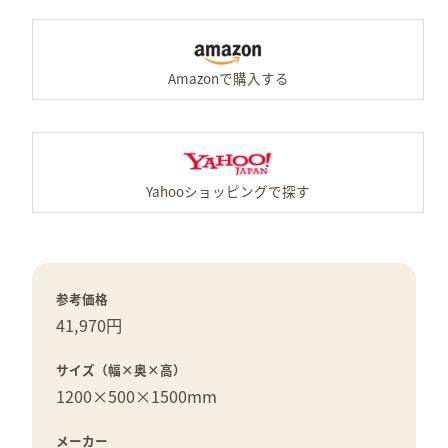
A
Y
参考価格
41,970円
サイズ（幅×奥×高）
1200×
500×
1500mm
メーカー