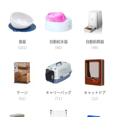
食器
自動給水器
自動給餌器
（101）
（40）
（49）
ケージ
キャリーバッグ
キャットドア
（61）
（71）
（12）