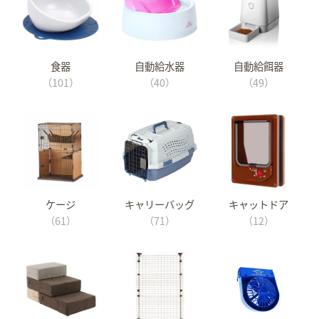
食器
自動給水器
自動給餌器
（101）
（40）
（49）
ケージ
キャリーバッグ
キャットドア
（61）
（71）
（12）