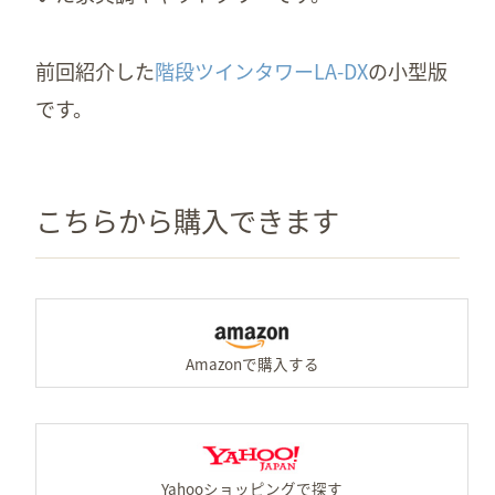
前回紹介した
階段ツインタワーLA-DX
の小型版
です。
こちらから購入できます
A
Y