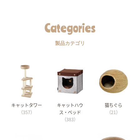
Categories
製品カテゴリ
キャットタワー
キャットハウ
猫ちぐら
（357）
ス・ベッド
（21）
（383）