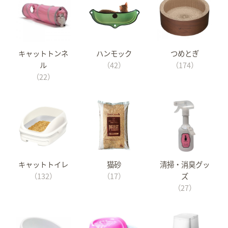
キャットトンネ
ハンモック
つめとぎ
ル
（42）
（174）
（22）
キャットトイレ
猫砂
清掃・消臭グッ
（132）
（17）
ズ
（27）