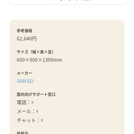
参考価格
62,640円
サイズ（幅×奥×高）
600×
900×
1300mm
メーカー
SANSEI
国内向けサポート窓口
電話：☓
メール：☓
チャット：☓
投稿日