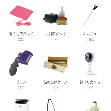
寒さ対策グッズ
虫対策グッズ
おもちゃ
（33）
（8）
（163）
ブラシ
猫のひげケース
見守りカメラ
（37）
（4）
（22）