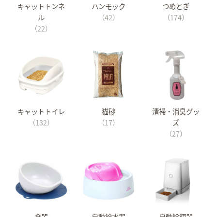
キャットトンネ
ハンモック
つめとぎ
ル
（42）
（174）
（22）
キャットトイレ
猫砂
清掃・消臭グッ
（132）
（17）
ズ
（27）
食器
自動給水器
自動給餌器