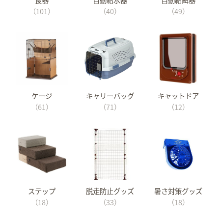
（101）
（40）
（49）
ケージ
キャリーバッグ
キャットドア
（61）
（71）
（12）
ステップ
脱走防止グッズ
暑さ対策グッズ
（18）
（33）
（18）