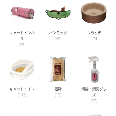
キャットトンネ
ハンモック
つめとぎ
ル
（42）
（174）
（22）
キャットトイレ
猫砂
清掃・消臭グッ
（132）
（17）
ズ
（27）