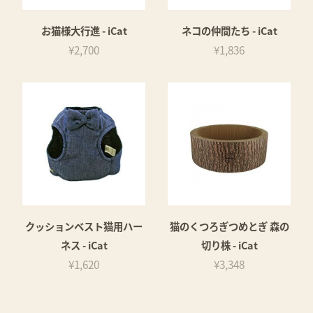
お猫様大行進 - iCat
ネコの仲間たち - iCat
¥2,700
¥1,836
クッションベスト猫用ハー
猫のくつろぎつめとぎ 森の
ネス - iCat
切り株 - iCat
¥1,620
¥3,348