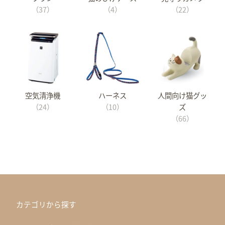
（37）
（4）
（22）
空気清浄機
ハーネス
人間向け猫グッ
（24）
（10）
ズ
（66）
カテゴリから探す