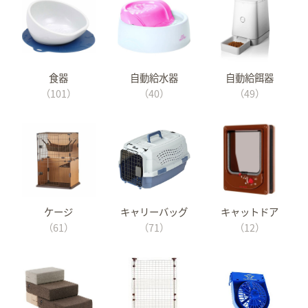
食器
自動給水器
自動給餌器
（101）
（40）
（49）
ケージ
キャリーバッグ
キャットドア
（61）
（71）
（12）