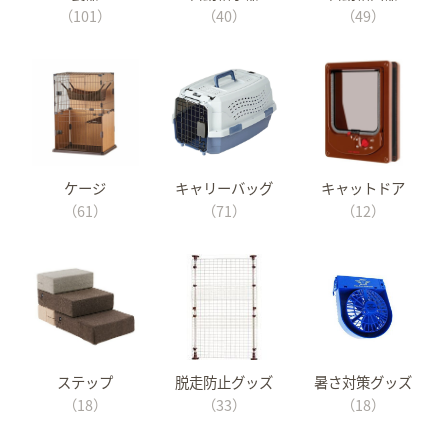
（101）
（40）
（49）
ケージ
キャリーバッグ
キャットドア
（61）
（71）
（12）
ステップ
脱走防止グッズ
暑さ対策グッズ
（18）
（33）
（18）