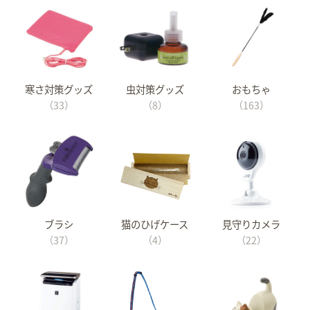
寒さ対策グッズ
虫対策グッズ
おもちゃ
（33）
（8）
（163）
ブラシ
猫のひげケース
見守りカメラ
（37）
（4）
（22）