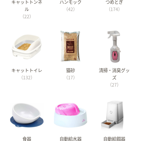
キャットトンネ
ハンモック
つめとぎ
ル
（42）
（174）
（22）
キャットトイレ
猫砂
清掃・消臭グッ
（132）
（17）
ズ
（27）
食器
自動給水器
自動給餌器