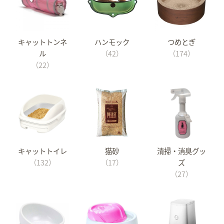
キャットトンネ
ハンモック
つめとぎ
ル
（42）
（174）
（22）
キャットトイレ
猫砂
清掃・消臭グッ
（132）
（17）
ズ
（27）