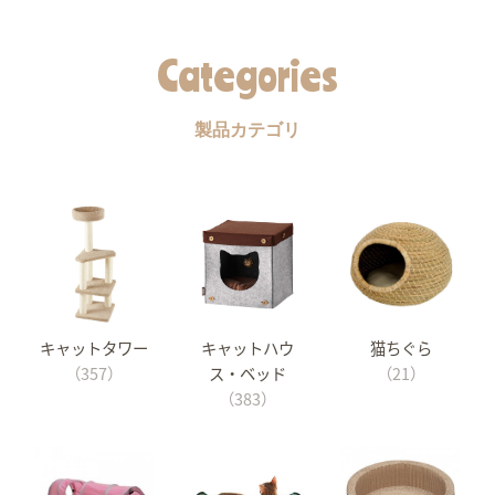
Categories
製品カテゴリ
キャットタワー
キャットハウ
猫ちぐら
（357）
ス・ベッド
（21）
（383）