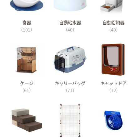
食器
自動給水器
自動給餌器
（101）
（40）
（49）
ケージ
キャリーバッグ
キャットドア
（61）
（71）
（12）