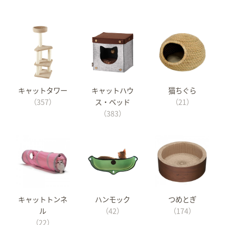
キャットタワー
キャットハウ
猫ちぐら
（357）
ス・ベッド
（21）
（383）
キャットトンネ
ハンモック
つめとぎ
ル
（42）
（174）
（22）