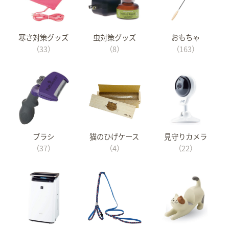
寒さ対策グッズ
虫対策グッズ
おもちゃ
（33）
（8）
（163）
ブラシ
猫のひげケース
見守りカメラ
（37）
（4）
（22）