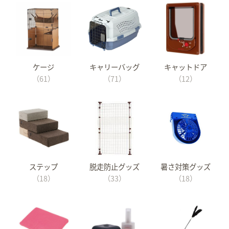
ケージ
キャリーバッグ
キャットドア
（61）
（71）
（12）
ステップ
脱走防止グッズ
暑さ対策グッズ
（18）
（33）
（18）