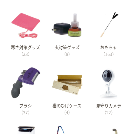
寒さ対策グッズ
虫対策グッズ
おもちゃ
（33）
（8）
（163）
ブラシ
猫のひげケース
見守りカメラ
（37）
（4）
（22）