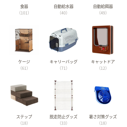
食器
自動給水器
自動給餌器
（101）
（40）
（49）
ケージ
キャリーバッグ
キャットドア
（61）
（71）
（12）
ステップ
脱走防止グッズ
暑さ対策グッズ
（18）
（33）
（18）