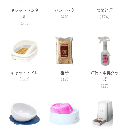
キャットトンネ
ハンモック
つめとぎ
ル
（42）
（174）
（22）
キャットトイレ
猫砂
清掃・消臭グッ
（132）
（17）
ズ
（27）