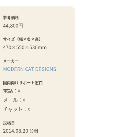
参考価格
44,800円
サイズ（幅×奥×高）
470×
550×
530mm
メーカー
MODERN CAT DESIGNS
国内向けサポート窓口
電話：☓
メール：☓
チャット：☓
投稿日
2014.08.20
公開